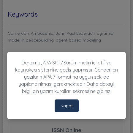
Keywords
Cameroon, Ambazonia, John Paul Lederach, pyramid
model in peacebuilding, agent-based modeling
Dergimiz, APA Stili 7.Sürüm metin içi atıf ve
2026-03-29
kaynakça sistemine geçiş yapmıştır. Gönderilen
yazıların APA 7 formatına uygun şekilde
Sayı Tam Dosyası
yapılandırılması gerekmektedir. Daha detaylı
bilgi için yazım kuralları sekmesine gidiniz.
PDF
Toplam İndirilme Sayısı : 201
Kapat
ISSN Online