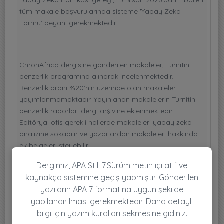
tüm makale başvurularında sisteme 'Yapay Zeka
Formu' beyanı gerekmektedir.
ChronAfrica dergisine gönderilen makaleler, Turnitin
benzerlik programına alınarak incelenmektedir.
Benzerlik oranı %20'nin üzerinde olan makaleler
yayımlanmamaktadır. Yayınlanan makalelerin Turnitin
benzerlik raporları dergi arşivine eklenmektedir.
Editöryal ofis gerekli hallerde makaleleri yapay zeka
analizine sokabilir ve yazarlardan makaleleri hakkında
ek belgeler isteyebilir.
Dergimiz, APA Stili 7.Sürüm metin içi atıf ve
kaynakça sistemine geçiş yapmıştır. Gönderilen
yazıların APA 7 formatına uygun şekilde
yapılandırılması gerekmektedir. Daha detaylı
bilgi için yazım kuralları sekmesine gidiniz.