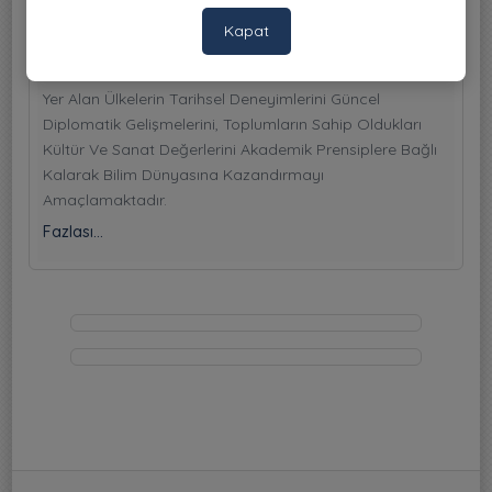
Kapat
Amaç Ve Kapsam
ChronAfrica, En Eski Dönemlerden Günümüze Afrika'da
Yer Alan Ülkelerin Tarihsel Deneyimlerini Güncel
Diplomatik Gelişmelerini, Toplumların Sahip Oldukları
Kültür Ve Sanat Değerlerini Akademik Prensiplere Bağlı
Kalarak Bilim Dünyasına Kazandırmayı
Amaçlamaktadır.
Fazlası...